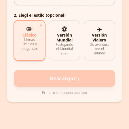
2. Elegí el estilo (opcional)
✓
✏️
⚽
✈️
Clásico
Versión
Versión
Líneas
Mundial
Viajero
limpias y
Festejando
De aventura
elegantes
el Mundial
por el
2026
mundo
Descargar ↓
Primero seleccioná una foto