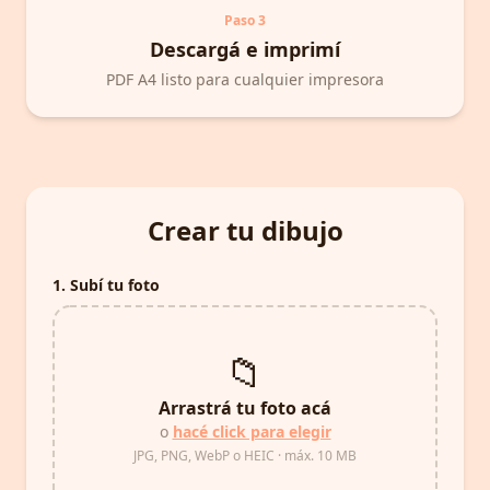
Paso
3
Descargá e imprimí
PDF A4 listo para cualquier impresora
Crear tu dibujo
1. Subí tu foto
📁
Arrastrá tu foto acá
o
hacé click para elegir
JPG, PNG, WebP o HEIC · máx. 10 MB