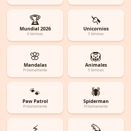
🏆
🦄
Mundial 2026
Unicornios
6 láminas
5 láminas
🌸
🦁
Mandalas
Animales
Próximamente
5 láminas
🐾
🕷️
Paw Patrol
Spiderman
Próximamente
Próximamente
⚡
🦫