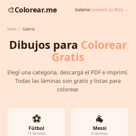
🎨
Colorear.me
Galería
Convertí tu foto →
Inicio
/
Galería
Dibujos para
Colorear
Gratis
Elegí una categoría, descargá el PDF e imprimí.
Todas las láminas son gratis y listas para
colorear.
⚽
🐐
Fútbol
Messi
15 láminas
6 láminas